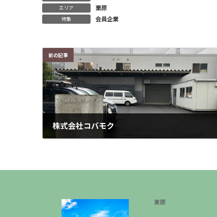
栗原
エリア
会員企業
特集
前の記事
株式会社コバモク
2023年5月1日
東原