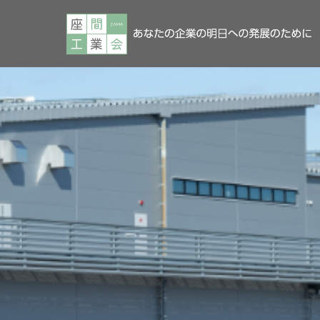
コ
ナ
ン
ビ
テ
ゲ
ン
ー
ツ
シ
へ
ョ
ス
ン
キ
に
ッ
移
プ
動