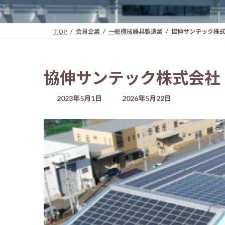
TOP
会員企業
一般機械器具製造業
協伸サンテック株
協伸サンテック株式会社
最
2023年5月1日
2026年5月22日
終
更
新
日
時
: