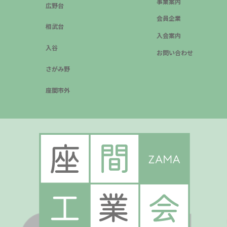
事業案内
広野台
会員企業
相武台
入会案内
入谷
お問い合わせ
さがみ野
座間市外