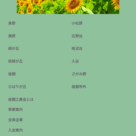
東原
小松原
栗原
広野台
緑が丘
相武台
相模が丘
入谷
座間
さがみ野
ひばりが丘
座間市外
座間工業会とは
事業案内
会員企業
入会案内