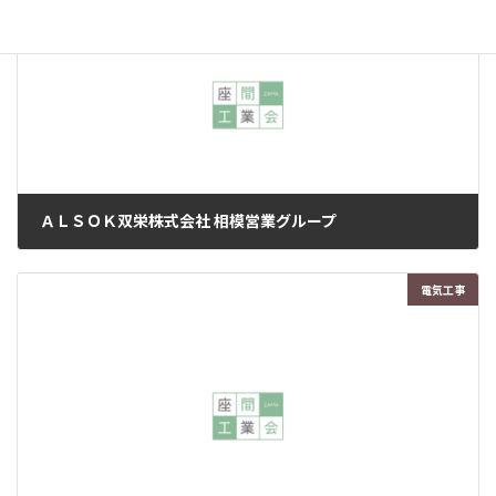
046-256-3005 営業時間 定休日 ホームページ https://www.sk-
uniform.co.jp/news […]
ＡＬＳＯＫ双栄株式会社 相模営業グループ
2023年1月12日
電気工事
住所 〒252-0012 座間市広野台2-10-1 TEL 046-266-3288 FAX 046-
266-3273 営業時間 定休日 ホームページ https://alsok-soe-
saiyou.net/jobfi […]