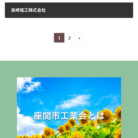
眞崎電工株式会社
2022年11月1日
住所 〒252-0027 座間市座間1-3275 TEL 046-251-2054 FAX 046-
投
255-5488 営業時間 8:20 ～ 17:20 定休日 土(第2、第4)・日・祝
1
2
»
固
固
定
定
稿
ペ
ペ
ー
ー
の
ジ
ジ
ペ
ー
ジ
送
り